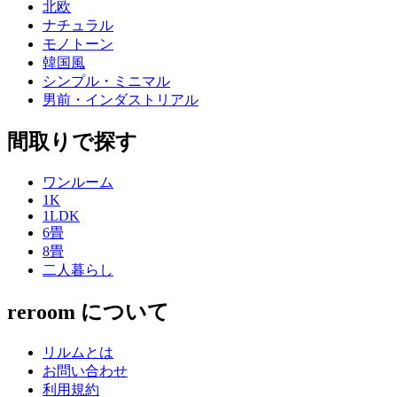
北欧
ナチュラル
モノトーン
韓国風
シンプル・ミニマル
男前・インダストリアル
間取りで探す
ワンルーム
1K
1LDK
6畳
8畳
二人暮らし
reroom について
リルムとは
お問い合わせ
利用規約