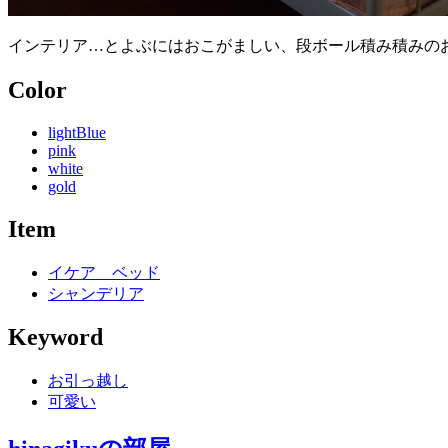
インテリア…とよぶにはおこがましい、段ボール積み積みの
Color
lightBlue
pink
white
gold
Item
イケア ベッド
シャンデリア
Keyword
お引っ越し
可愛い