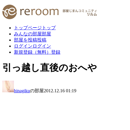
トップページ
トップ
みんなの部屋
部屋
部屋を投稿
投稿
ログイン
ログイン
新規登録（無料）
登録
引っ越し直後のおへや
hinagiku
の部屋
2012.12.16 01:19