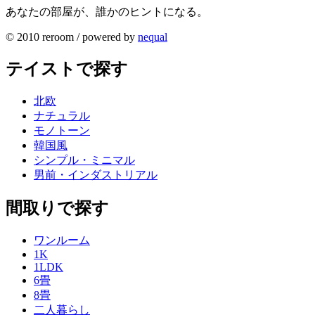
あなたの部屋が、誰かのヒントになる。
© 2010 reroom / powered by
nequal
テイストで探す
北欧
ナチュラル
モノトーン
韓国風
シンプル・ミニマル
男前・インダストリアル
間取りで探す
ワンルーム
1K
1LDK
6畳
8畳
二人暮らし