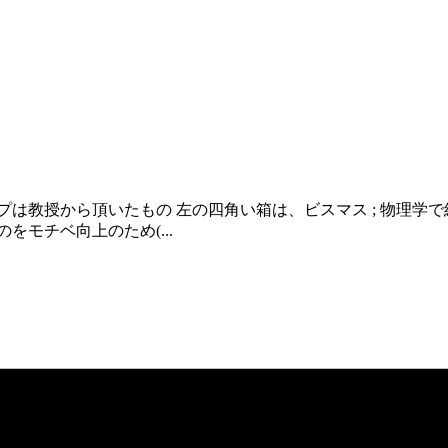
から頂いたもの 左の四角い箱は、ビスマス ; 物理学で結晶について
モチベ向上のため(...