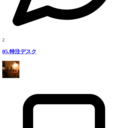
2
05.特注デスク