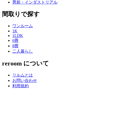
男前・インダストリアル
間取りで探す
ワンルーム
1K
1LDK
6畳
8畳
二人暮らし
reroom について
リルムとは
お問い合わせ
利用規約