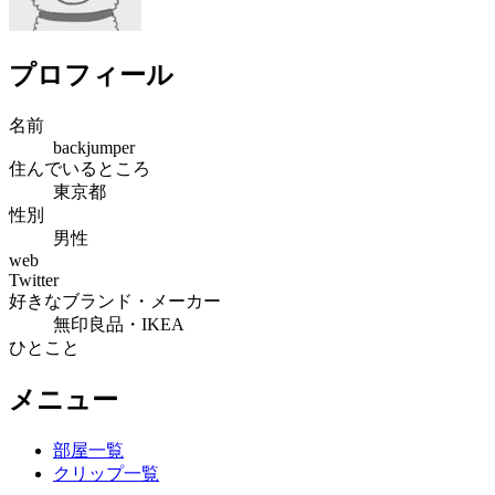
プロフィール
名前
backjumper
住んでいるところ
東京都
性別
男性
web
Twitter
好きなブランド・メーカー
無印良品・IKEA
ひとこと
メニュー
部屋一覧
クリップ一覧