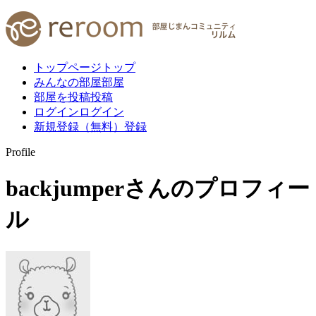
トップページ
トップ
みんなの部屋
部屋
部屋を投稿
投稿
ログイン
ログイン
新規登録（無料）
登録
Profile
backjumper
さんのプロフィー
ル