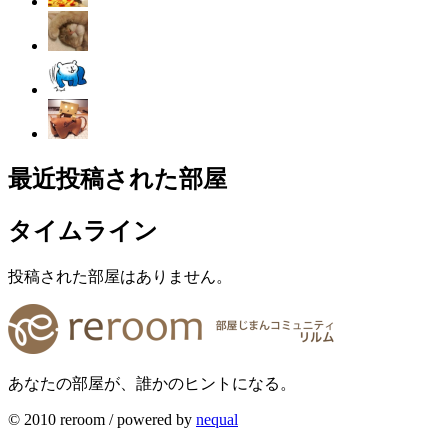
最近投稿された部屋
タイムライン
投稿された部屋はありません。
あなたの部屋が、誰かのヒントになる。
© 2010 reroom / powered by
nequal