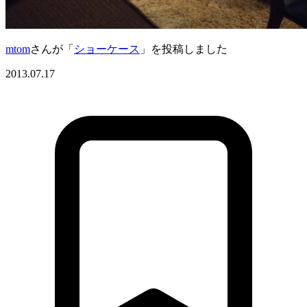
mtom
さんが「
ショーケース
」を投稿しました
2013.07.17