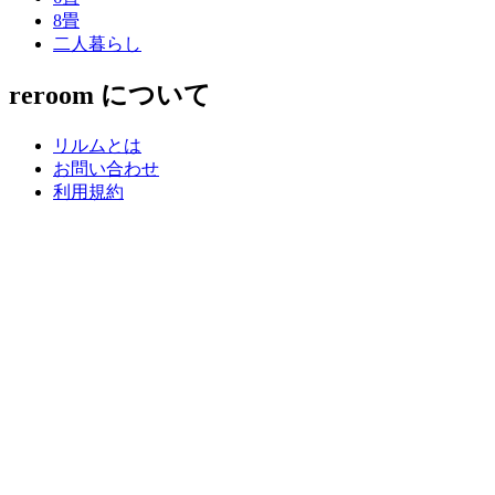
8畳
二人暮らし
reroom について
リルムとは
お問い合わせ
利用規約