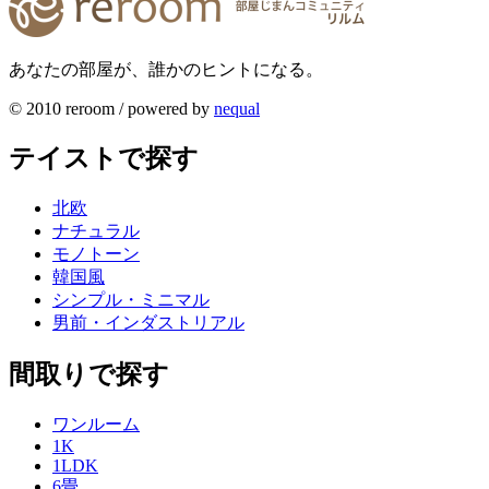
あなたの部屋が、誰かのヒントになる。
© 2010 reroom / powered by
nequal
テイストで探す
北欧
ナチュラル
モノトーン
韓国風
シンプル・ミニマル
男前・インダストリアル
間取りで探す
ワンルーム
1K
1LDK
6畳