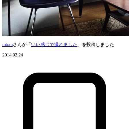
mtom
さんが「
いい感じで撮れました
」を投稿しました
2014.02.24