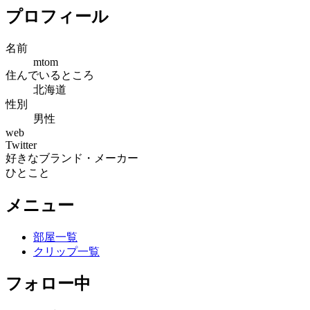
プロフィール
名前
mtom
住んでいるところ
北海道
性別
男性
web
Twitter
好きなブランド・メーカー
ひとこと
メニュー
部屋一覧
クリップ一覧
フォロー中