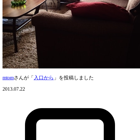
mtom
さんが「
入口から
」を投稿しました
2013.07.22