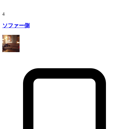
4
ソファー側