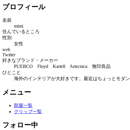
プロフィール
名前
mimi
住んでいるところ
性別
女性
web
Twitter
好きなブランド・メーカー
PUEBCO Floyd Kartell Artecnica 無印良品
ひとこと
海外のインテリアが大好きです。最近はちょっとモダン
メニュー
部屋一覧
クリップ一覧
フォロー中