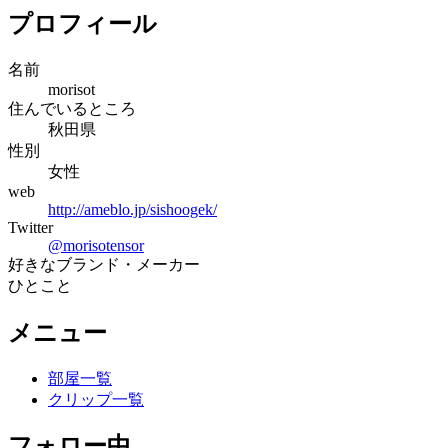
プロフィール
名前
morisot
住んでいるところ
秋田県
性別
女性
web
http://ameblo.jp/sishoogek/
Twitter
@
morisotensor
好きなブランド・メーカー
ひとこと
メニュー
部屋一覧
クリップ一覧
フォロー中