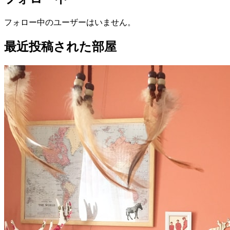
フォロー中のユーザーはいません。
最近投稿された部屋