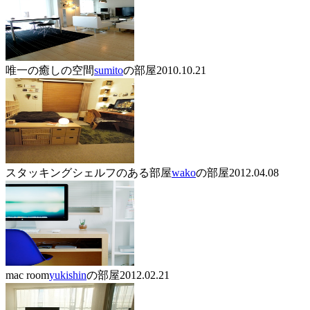
唯一の癒しの空間
sumito
の部屋
2010.10.21
スタッキングシェルフのある部屋
wako
の部屋
2012.04.08
mac room
yukishin
の部屋
2012.02.21