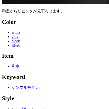
和室からリビングが見下ろせます。
Color
white
gray
black
silver
Item
和室
Keyword
シンプルモダン
Style
シンプル・ミニマル