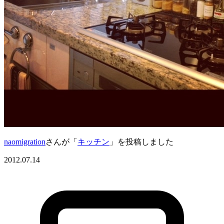
naomigration
さんが「
キッチン
」を投稿しました
2012.07.14