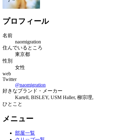
プロフィール
名前
naomigration
住んでいるところ
東京都
性別
女性
web
Twitter
@
naomigration
好きなブランド・メーカー
Kartell, BISLEY, USM Haller, 柳宗理,
ひとこと
メニュー
部屋一覧
クリップ一覧