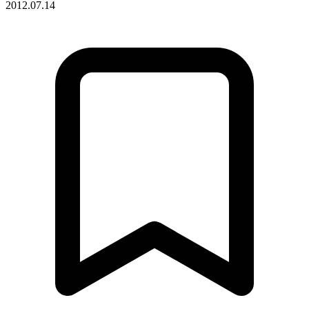
2012.07.14