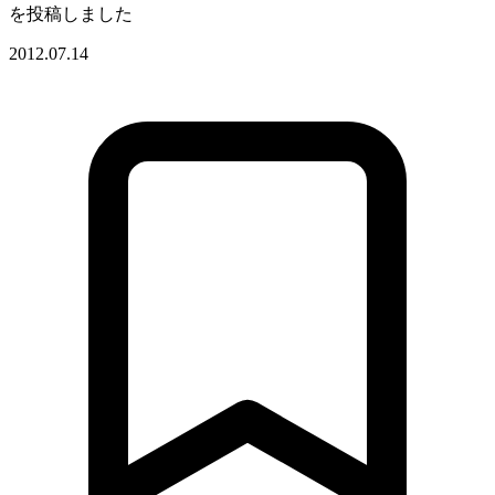
を投稿しました
2012.07.14