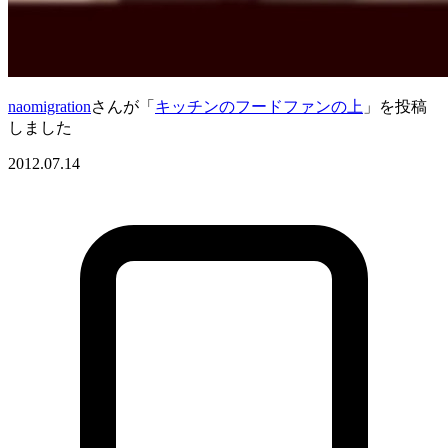
naomigration
さんが「
キッチンのフードファンの上
」を投稿
しました
2012.07.14