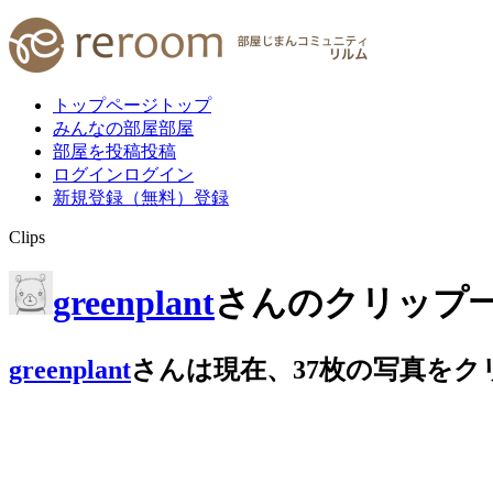
トップページ
トップ
みんなの部屋
部屋
部屋を投稿
投稿
ログイン
ログイン
新規登録（無料）
登録
Clips
greenplant
さんのクリップ
greenplant
さんは
現在、
37
枚
の写真をク