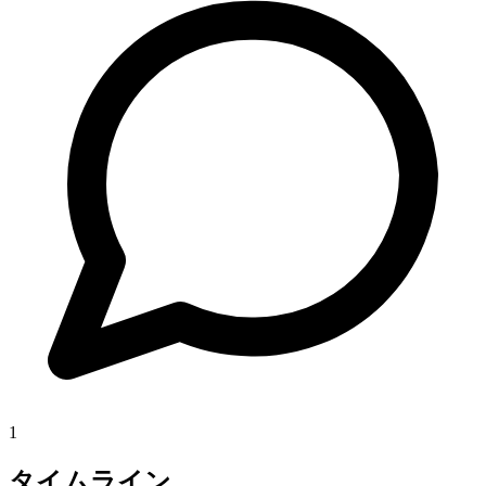
1
タイムライン