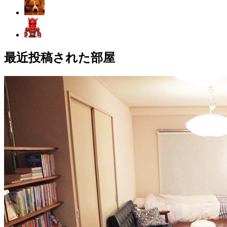
最近投稿された部屋