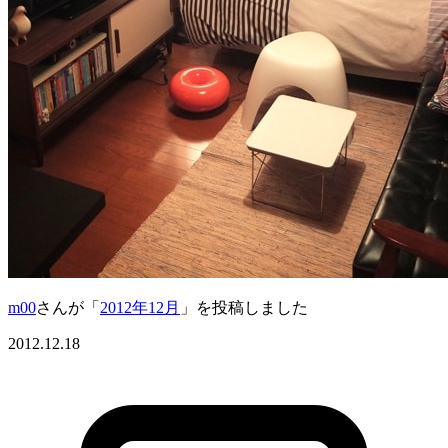
m00
さんが「
2012年12月
」を投稿しました
2012.12.18