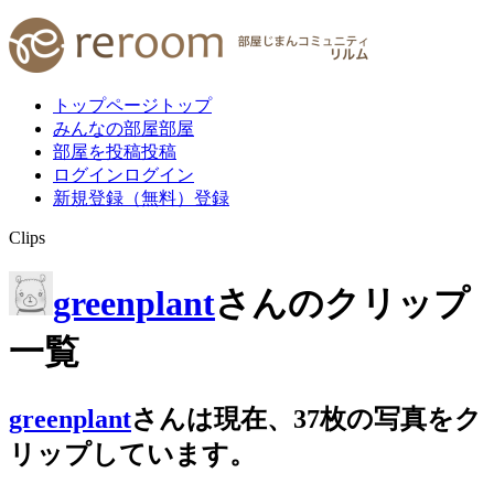
トップページ
トップ
みんなの部屋
部屋
部屋を投稿
投稿
ログイン
ログイン
新規登録（無料）
登録
Clips
greenplant
さんのクリップ
一覧
greenplant
さんは
現在、
37
枚
の写真をク
リップしています。