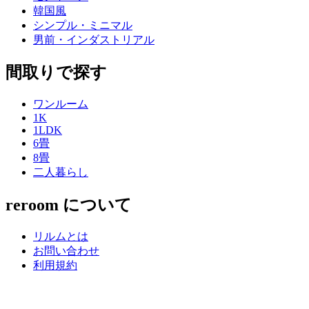
韓国風
シンプル・ミニマル
男前・インダストリアル
間取りで探す
ワンルーム
1K
1LDK
6畳
8畳
二人暮らし
reroom について
リルムとは
お問い合わせ
利用規約