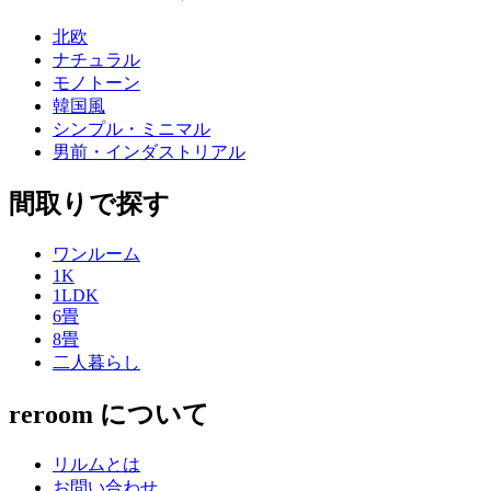
北欧
ナチュラル
モノトーン
韓国風
シンプル・ミニマル
男前・インダストリアル
間取りで探す
ワンルーム
1K
1LDK
6畳
8畳
二人暮らし
reroom について
リルムとは
お問い合わせ