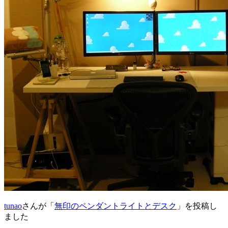
tunao
さんが「
無印のペンダントライトとデスク
」を投稿し
ました