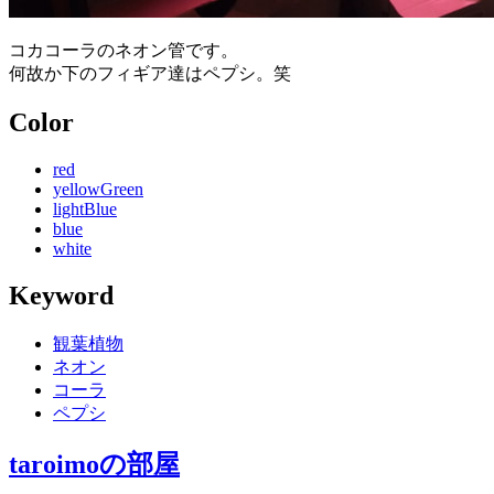
コカコーラのネオン管です。
何故か下のフィギア達はペプシ。笑
Color
red
yellowGreen
lightBlue
blue
white
Keyword
観葉植物
ネオン
コーラ
ペプシ
taroimo
の部屋