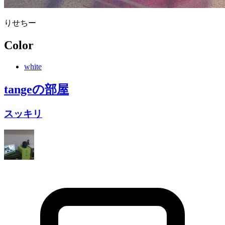
りせちー
Color
white
tange
の部屋
スッキリ