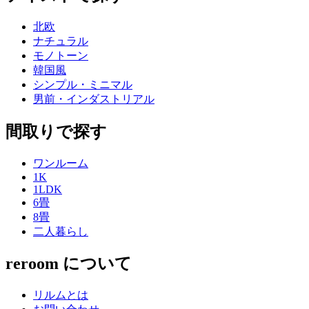
北欧
ナチュラル
モノトーン
韓国風
シンプル・ミニマル
男前・インダストリアル
間取りで探す
ワンルーム
1K
1LDK
6畳
8畳
二人暮らし
reroom について
リルムとは