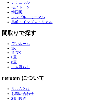
ナチュラル
モノトーン
韓国風
シンプル・ミニマル
男前・インダストリアル
間取りで探す
ワンルーム
1K
1LDK
6畳
8畳
二人暮らし
reroom について
リルムとは
お問い合わせ
利用規約