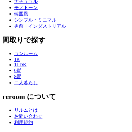
ナチュラル
モノトーン
韓国風
シンプル・ミニマル
男前・インダストリアル
間取りで探す
ワンルーム
1K
1LDK
6畳
8畳
二人暮らし
reroom について
リルムとは
お問い合わせ
利用規約