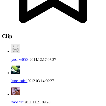
Clip
yusuke0504
2014.12.17 07:37
lune_soleil
2012.03.14 00:27
naoahiru
2011.11.21 09:20