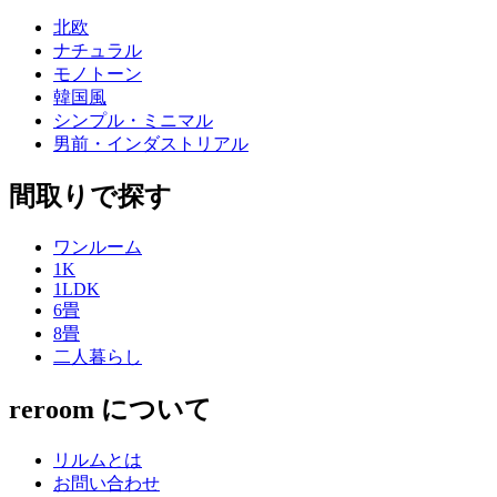
北欧
ナチュラル
モノトーン
韓国風
シンプル・ミニマル
男前・インダストリアル
間取りで探す
ワンルーム
1K
1LDK
6畳
8畳
二人暮らし
reroom について
リルムとは
お問い合わせ