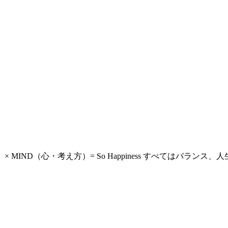
RK(仕事）× MIND（心・考え方）= So Happiness すべて