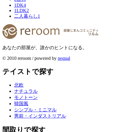
1DK
4
1LDK
2
二人暮らし
1
あなたの部屋が、誰かのヒントになる。
© 2010 reroom / powered by
nequal
テイストで探す
北欧
ナチュラル
モノトーン
韓国風
シンプル・ミニマル
男前・インダストリアル
間取りで探す