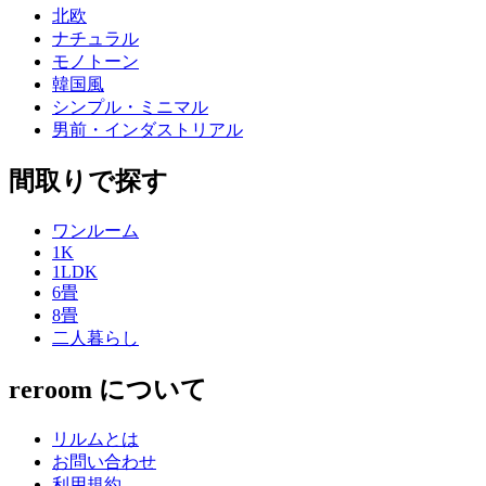
北欧
ナチュラル
モノトーン
韓国風
シンプル・ミニマル
男前・インダストリアル
間取りで探す
ワンルーム
1K
1LDK
6畳
8畳
二人暮らし
reroom について
リルムとは
お問い合わせ
利用規約