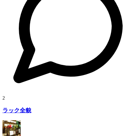
2
ラック全貌