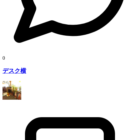
0
デスク横