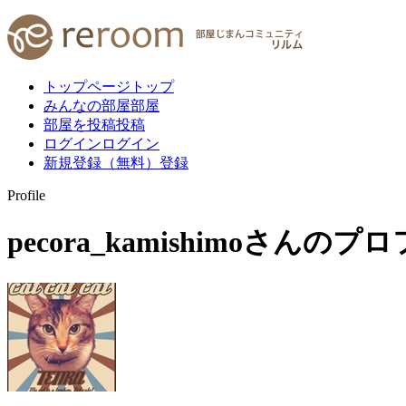
トップページ
トップ
みんなの部屋
部屋
部屋を投稿
投稿
ログイン
ログイン
新規登録（無料）
登録
Profile
pecora_kamishimo
さんのプロ