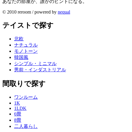
あなたの部屋が、誰かのヒントになる。
© 2010 reroom / powered by
nequal
テイストで探す
北欧
ナチュラル
モノトーン
韓国風
シンプル・ミニマル
男前・インダストリアル
間取りで探す
ワンルーム
1K
1LDK
6畳
8畳
二人暮らし