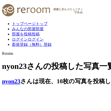
トップページ
トップ
みんなの部屋
部屋
部屋を投稿
投稿
ログイン
ログイン
新規登録（無料）
登録
Rooms
nyon23さんの投稿した写真一
nyon23
さんは現在、
10
枚
の写真を投稿