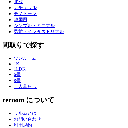
北欧
ナチュラル
モノトーン
韓国風
シンプル・ミニマル
男前・インダストリアル
間取りで探す
ワンルーム
1K
1LDK
6畳
8畳
二人暮らし
reroom について
リルムとは
お問い合わせ
利用規約