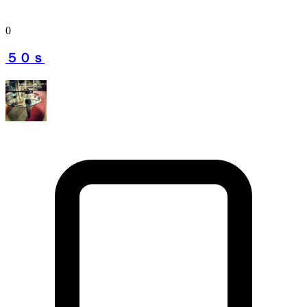
0
５０ｓ