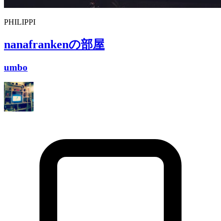
PHILIPPI
nanafranken
の部屋
umbo