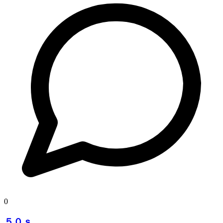
0
５０ｓ