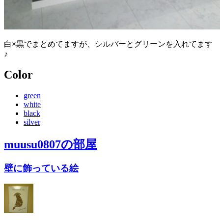
白×黒でまとめてますが、シルバーとグリーンを入れてます
♪
Color
green
white
black
silver
muusu0807
の部屋
壁に飾っている絵