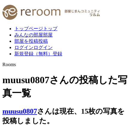
トップページ
トップ
みんなの部屋
部屋
部屋を投稿
投稿
ログイン
ログイン
新規登録（無料）
登録
Rooms
muusu0807さんの投稿した写
真一覧
muusu0807
さんは現在、
15
枚
の写真を
投稿しました。