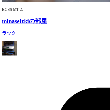
BOSS MT-2。
minaseizki
の部屋
ラック