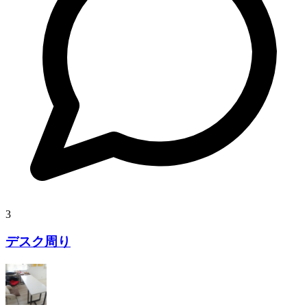
3
デスク周り