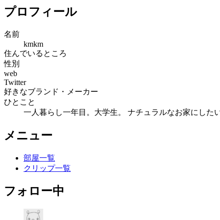
プロフィール
名前
kmkm
住んでいるところ
性別
web
Twitter
好きなブランド・メーカー
ひとこと
一人暮らし一年目。大学生。 ナチュラルなお家にした
メニュー
部屋一覧
クリップ一覧
フォロー中