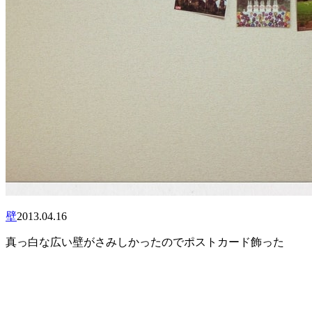
壁
2013.04.16
真っ白な広い壁がさみしかったのでポストカード飾った