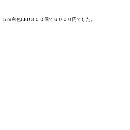
。５ｍ白色LED３００個で６０００円でした。