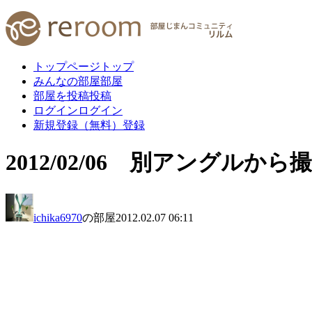
トップページ
トップ
みんなの部屋
部屋
部屋を投稿
投稿
ログイン
ログイン
新規登録（無料）
登録
2012/02/06 別アングルから
ichika6970
の部屋
2012.02.07 06:11