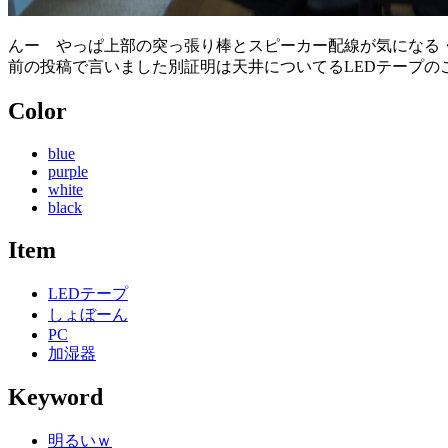
んー やっぱ上部の突っ張り棒とスピーカー配線が気になる
前の投稿で言いました別証明は天井についてるLEDテープの
Color
blue
purple
white
black
Item
LEDテープ
しょぼーん
PC
加湿器
Keyword
明るいｗ