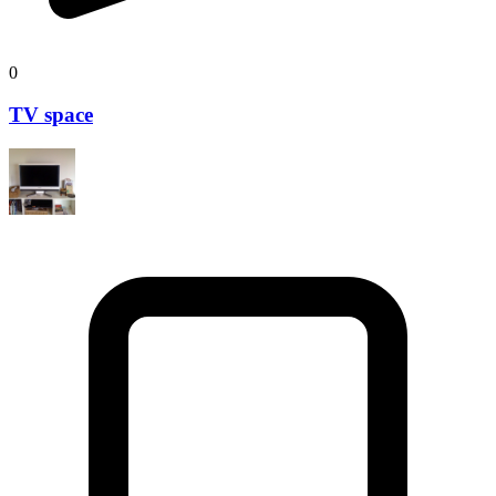
0
TV space