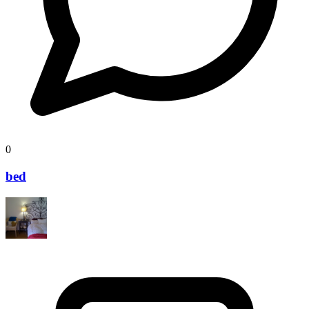
0
bed