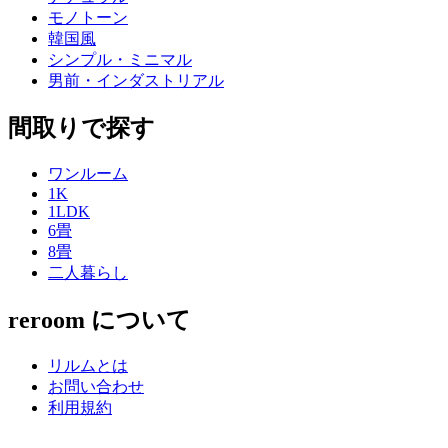
モノトーン
韓国風
シンプル・ミニマル
男前・インダストリアル
間取りで探す
ワンルーム
1K
1LDK
6畳
8畳
二人暮らし
reroom について
リルムとは
お問い合わせ
利用規約