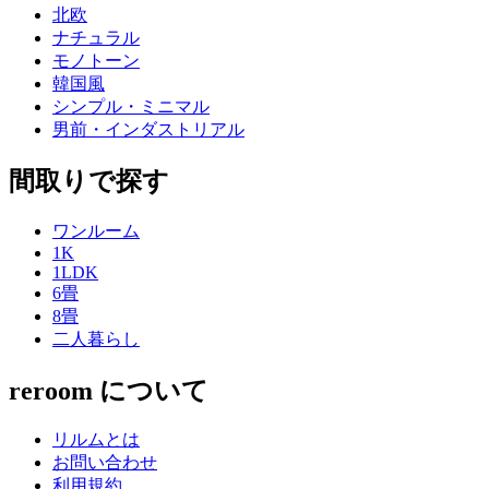
北欧
ナチュラル
モノトーン
韓国風
シンプル・ミニマル
男前・インダストリアル
間取りで探す
ワンルーム
1K
1LDK
6畳
8畳
二人暮らし
reroom について
リルムとは
お問い合わせ
利用規約