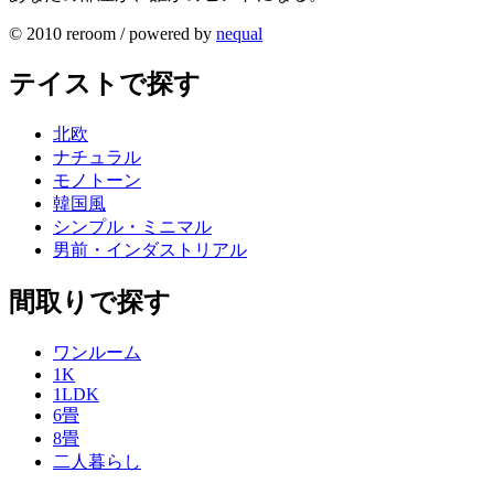
© 2010 reroom / powered by
nequal
テイストで探す
北欧
ナチュラル
モノトーン
韓国風
シンプル・ミニマル
男前・インダストリアル
間取りで探す
ワンルーム
1K
1LDK
6畳
8畳
二人暮らし