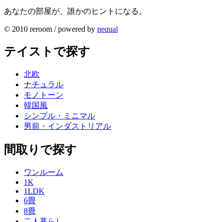
あなたの部屋が、誰かのヒントになる。
© 2010 reroom / powered by
nequal
テイストで探す
北欧
ナチュラル
モノトーン
韓国風
シンプル・ミニマル
男前・インダストリアル
間取りで探す
ワンルーム
1K
1LDK
6畳
8畳
二人暮らし