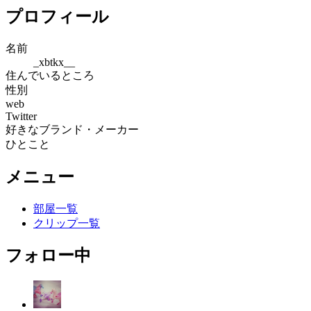
プロフィール
名前
_xbtkx__
住んでいるところ
性別
web
Twitter
好きなブランド・メーカー
ひとこと
メニュー
部屋一覧
クリップ一覧
フォロー中