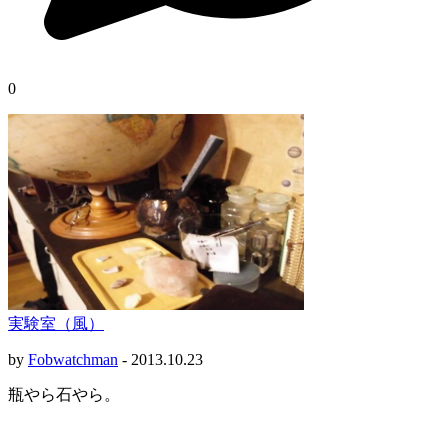
0
実験室（風）
by
Fobwatchman
-
2013.10.23
瓶やら石やら。