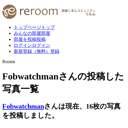
トップページ
トップ
みんなの部屋
部屋
部屋を投稿
投稿
ログイン
ログイン
新規登録（無料）
登録
Rooms
Fobwatchmanさんの投稿した
写真一覧
Fobwatchman
さんは現在、
16
枚
の写真
を投稿しました。