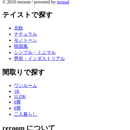
© 2010 reroom / powered by
nequal
テイストで探す
北欧
ナチュラル
モノトーン
韓国風
シンプル・ミニマル
男前・インダストリアル
間取りで探す
ワンルーム
1K
1LDK
6畳
8畳
二人暮らし
reroom について