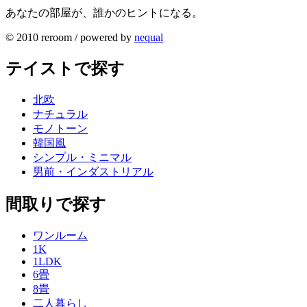
あなたの部屋が、誰かのヒントになる。
© 2010 reroom / powered by
nequal
テイストで探す
北欧
ナチュラル
モノトーン
韓国風
シンプル・ミニマル
男前・インダストリアル
間取りで探す
ワンルーム
1K
1LDK
6畳
8畳
二人暮らし