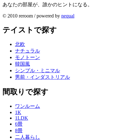
あなたの部屋が、誰かのヒントになる。
© 2010 reroom / powered by
nequal
テイストで探す
北欧
ナチュラル
モノトーン
韓国風
シンプル・ミニマル
男前・インダストリアル
間取りで探す
ワンルーム
1K
1LDK
6畳
8畳
二人暮らし