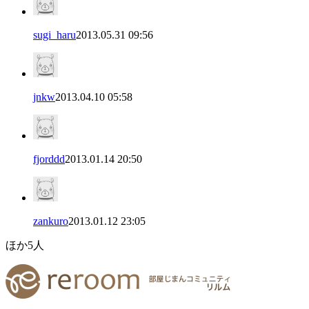
sugi_haru
2013.05.31 09:56
jnkw
2013.04.10 05:58
fjorddd
2013.01.14 20:50
zankuro
2013.01.12 23:05
ほか
5
人