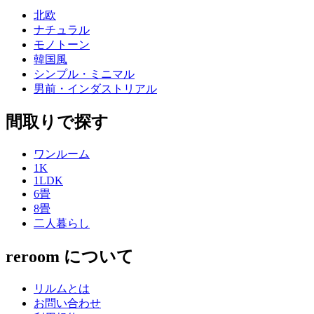
北欧
ナチュラル
モノトーン
韓国風
シンプル・ミニマル
男前・インダストリアル
間取りで探す
ワンルーム
1K
1LDK
6畳
8畳
二人暮らし
reroom について
リルムとは
お問い合わせ