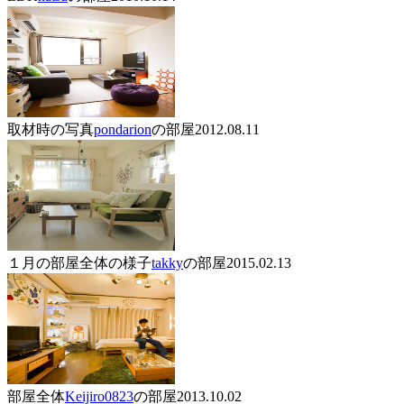
取材時の写真
pondarion
の部屋
2012.08.11
１月の部屋全体の様子
takky
の部屋
2015.02.13
部屋全体
Keijiro0823
の部屋
2013.10.02