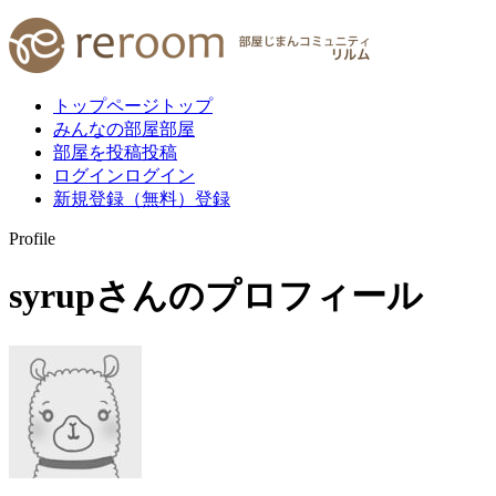
トップページ
トップ
みんなの部屋
部屋
部屋を投稿
投稿
ログイン
ログイン
新規登録（無料）
登録
Profile
syrup
さんのプロフィール