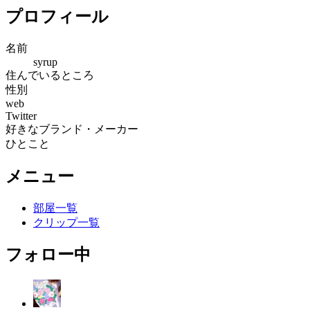
プロフィール
名前
syrup
住んでいるところ
性別
web
Twitter
好きなブランド・メーカー
ひとこと
メニュー
部屋一覧
クリップ一覧
フォロー中