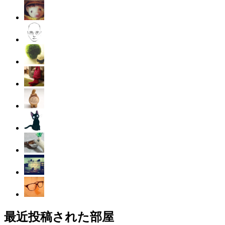
最近投稿された部屋